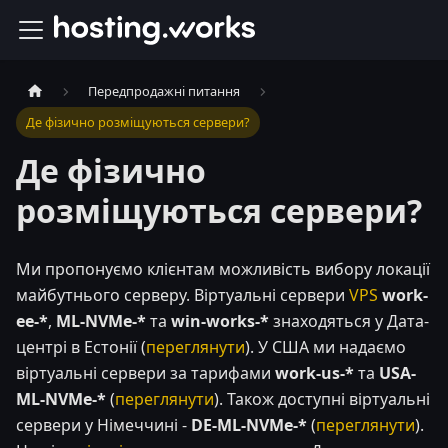
Передпродажні питання
Де фізично розміщуються сервери?
Де фізично
розміщуються сервери?
Ми пропонуємо клієнтам можливість вибору локації
майбутнього серверу. Віртуальні сервери
VPS
work-
ee-*
,
ML-NVMe-*
та
win-works-*
знаходяться у Дата-
центрі в Естонії (
переглянути
). У США ми надаємо
віртуальні сервери за тарифами
work-us-*
та
USA-
ML-NVMe-*
(
переглянути
). Також доступні віртуальні
сервери у Німеччині -
DE-ML-NVMe-*
(
переглянути
).