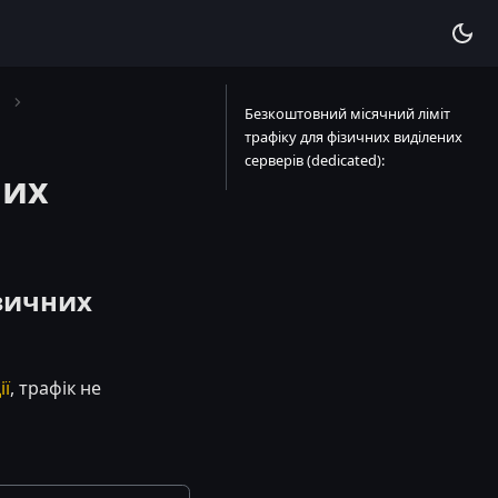
Безкоштовний місячний ліміт
трафіку для фізичних виділених
серверів (dedicated):
них
ізичних
ії
, трафік не