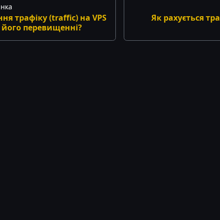
інка
я трафіку (traffic) на VPS
Як рахується тра
и його перевищенні?