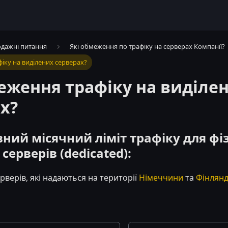
дажні питання
Які обмеження по трафіку на серверах Компанії?
іку на виділених серверах?
еження трафіку на виділе
х?
ний місячний ліміт трафіку для ф
серверів (dedicated):
рверів, які надаються на території
Німеччини
та
Фінлянд