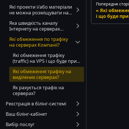
Попередня стор
Які проекти і/або матеріали
Які обмеженн
не можна розміщувати на
і що буде пр
серверах Компанії?
Яка швидкість каналу
Інтернету на серверах
Компанії?
Які обмеження по трафіку
на серверах Компанії?
Які обмеження трафіку
(traffic) на VPS і що буде при
його перевищенні?
Які обмеження трафіку на
виділених серверах?
Як рахується трафік на
серверах?
Реєстрація в білінг-системі
Ваш білінг-кабінет
Вибір послуг