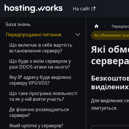
На сайт
База знань
Передпро
Передпродажні питання
Які обмеження траф
Що включає в себе вартість
Які обм
встановлення серверу?
сервера
Що буде з моїм сервером у
разі DDOS-атаки на нього?
Безкоштов
Яку IP адресу буде виділено
серверу VPS/VDS?
виділених 
Що таке програма лояльності
та як у ній взяти участь?
Для виділених се
лімітується.
Де фізично розміщуються
сервери?
Який uptime у серверів?